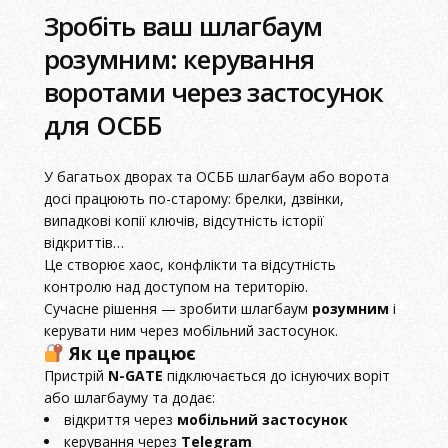
Зробіть ваш шлагбаум
розумним: керування
воротами через застосунок
для ОСББ
У багатьох дворах та ОСББ шлагбаум або ворота
досі працюють по-старому: брелки, дзвінки,
випадкові копії ключів, відсутність історії
відкриттів…
Це створює хаос, конфлікти та відсутність
контролю над доступом на територію.
Сучасне рішення — зробити шлагбаум
розумним
і
керувати ним через мобільний застосунок.
Як це працює
Пристрій
N-GATE
підключається до існуючих воріт
або шлагбауму та додає:
відкриття через
мобільний застосунок
керування через
Telegram