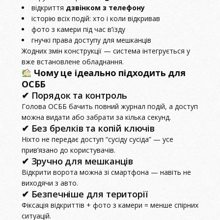
відкриття
дзвінком з телефону
історію всіх подій: хто і коли відкривав
фото з камери під час в’їзду
гнучкі права доступу для мешканців
Жодних змін конструкції — система інтегрується у
вже встановлене обладнання.
Чому це ідеально підходить для
ОСББ
✔ Порядок та контроль
Голова ОСББ бачить повний журнал подій, а доступ
можна видати або забрати за кілька секунд.
✔ Без брелків та копій ключів
Ніхто не передає доступ “сусіду сусіда” — усе
прив’язано до користувачів.
✔ Зручно для мешканців
Відкрити ворота можна зі смартфона — навіть не
виходячи з авто.
✔ Безпечніше для території
Фіксація відкриттів + фото з камери = менше спірних
ситуацій.